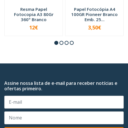
Resma Papel
Papel Fotocópia A4
Fotocopia A3 80Gr
100GR Pioneer Branco
360º Branco
Emb. 25...
12€
3,50€
INDISPONÍVEL
INDISPONÍVEL
Assine nossa lista de e-mail para receber notícias e
ofertas primeiro.