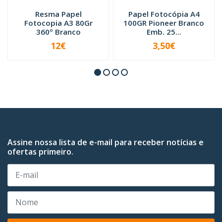
Resma Papel
Papel Fotocópia A4
Fotocopia A3 80Gr
100GR Pioneer Branco
360º Branco
Emb. 25...
12€
3,50€
INDISPONÍVEL
INDISPONÍVEL
Assine nossa lista de e-mail para receber notícias e
ofertas primeiro.