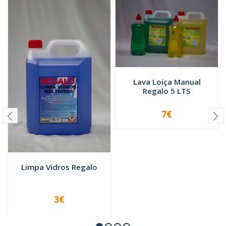
Lava Loiça Manual
Regalo 5 LTS
7€
-
+
Limpa Vidros Regalo
3€
VER OPÇÕES