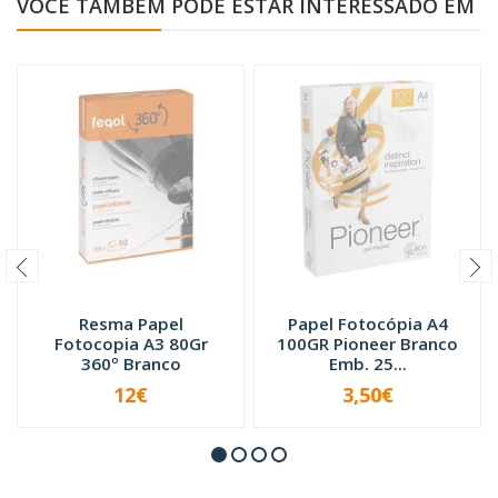
VOCÊ TAMBÉM PODE ESTAR INTERESSADO EM
Resma Papel
Papel Fotocópia A4
Fotocopia A3 80Gr
100GR Pioneer Branco
360º Branco
Emb. 25...
12€
3,50€
INDISPONÍVEL
INDISPONÍVEL