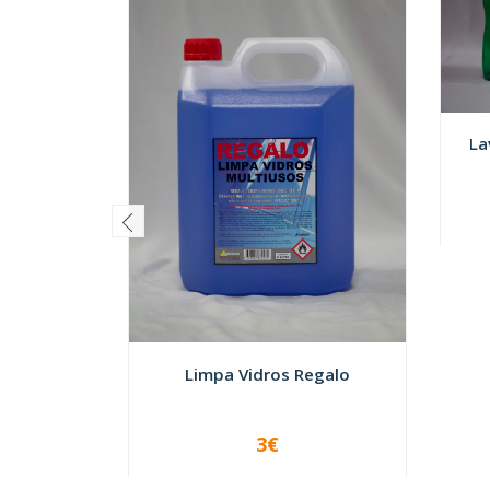
La
-
Limpa Vidros Regalo
3€
VER OPÇÕES