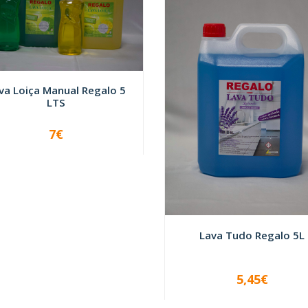
va Loiça Manual Regalo 5
LTS
7€
+
Lava Tudo Regalo 5L
5,45€
VER OPÇÕES