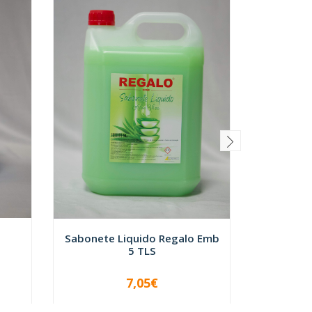
Detergen
-
Sabonete Liquido Regalo Emb
5 TLS
7,05€
VER OPÇÕES