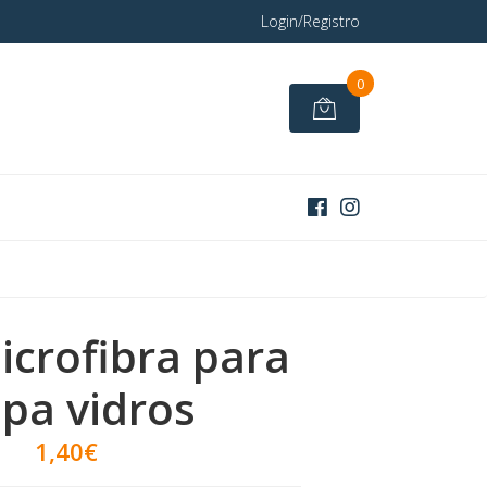
Login/Registro
0
crofibra para
mpa vidros
1,40€