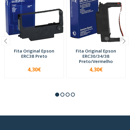
Fita Original Epson
Fita Original Epson
ERC38 Preto
ERC30/34/38
Preto/Vermelho
4,30€
4,30€
-
+
-
+