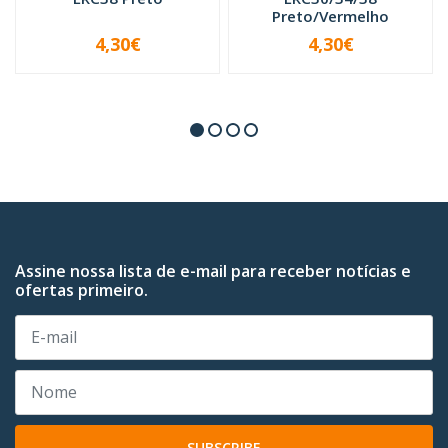
Preto/Vermelho
4,30€
4,30€
-
+
-
+
Assine nossa lista de e-mail para receber notícias e
ofertas primeiro.
SUBSCRIBE