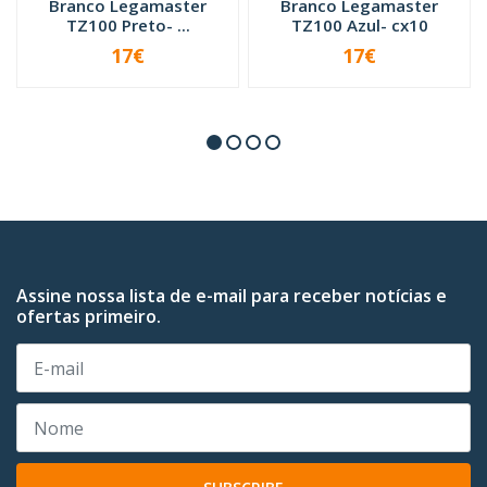
Branco Legamaster
Branco Legamaster
TZ100 Preto- ...
TZ100 Azul- cx10
17€
17€
-
+
-
+
Assine nossa lista de e-mail para receber notícias e
ofertas primeiro.