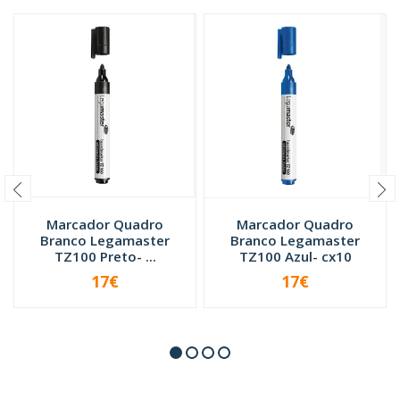
Marcador Quadro
Marcador Quadro
Branco Legamaster
Branco Legamaster
TZ100 Preto- ...
TZ100 Azul- cx10
17€
17€
-
+
-
+