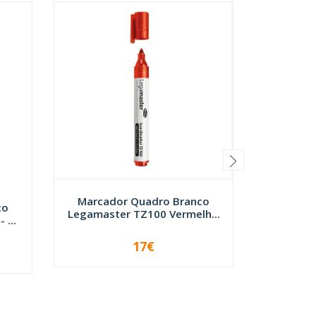
Marcador Quadro Branco
co
Legamaster TZ100 Vermelh...
...
Marcador
Pr
17€
-
+
-