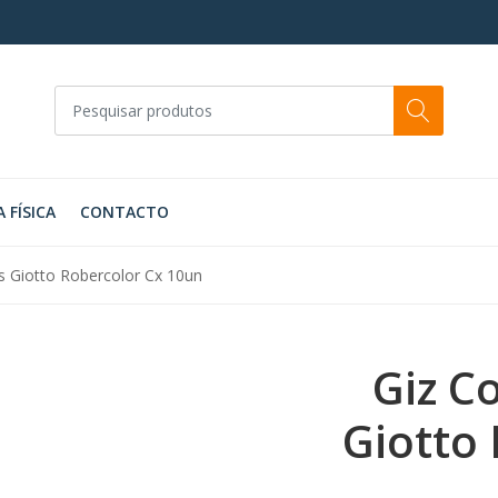
A FÍSICA
CONTACTO
as Giotto Robercolor Cx 10un
Giz C
Giotto