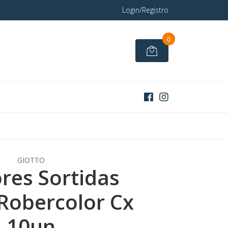
Login/Registro
0
GIOTTO
ores Sortidas
 Robercolor Cx
10un