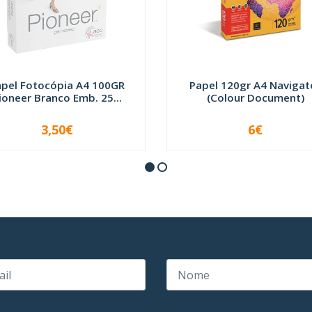
apel Fotocópia A4 100GR
Papel 120gr A4 Navigat
ioneer Branco Emb. 25...
(Colour Document)
3,50€
6€
INDISPONÍVEL
-
+