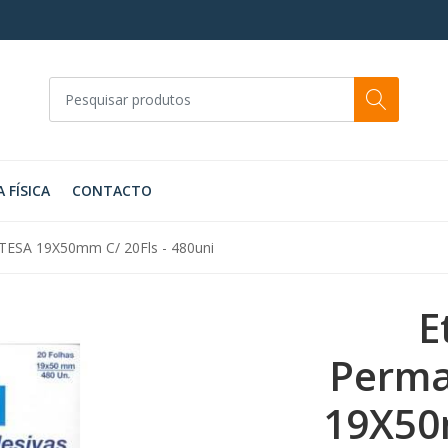
A FÍSICA
CONTACTO
TESA 19X50mm C/ 20Fls - 480uni
E
Perma
19X50m