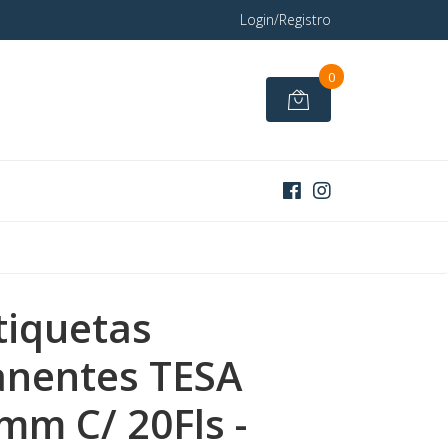
Login/Registro
0
tiquetas
nentes TESA
m C/ 20Fls -