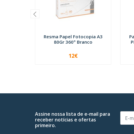
Resma Papel Fotocopia A3
P
80Gr 360º Branco
P
12€
INDISPONÍVEL
Assine nossa lista de e-mail para
receber notícias e ofertas
primeiro.