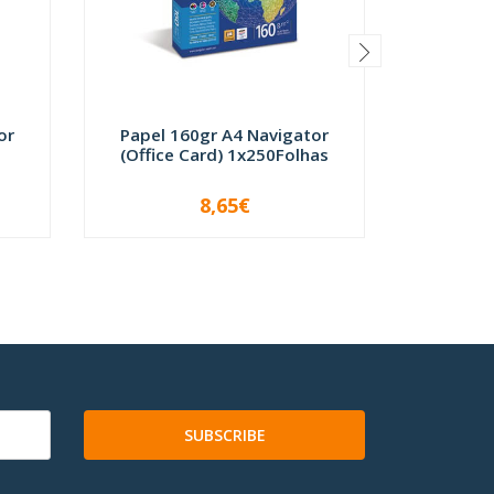
or
Papel 160gr A4 Navigator
Papel 
(Office Card) 1x250Folhas
Navig
8,65€
-
+
-
SUBSCRIBE