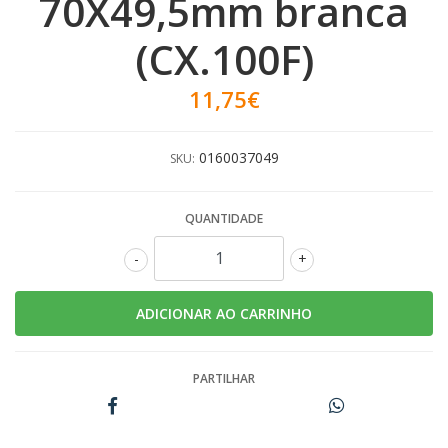
70X49,5mm branca
(CX.100F)
11,75€
0160037049
SKU:
QUANTIDADE
-
+
PARTILHAR