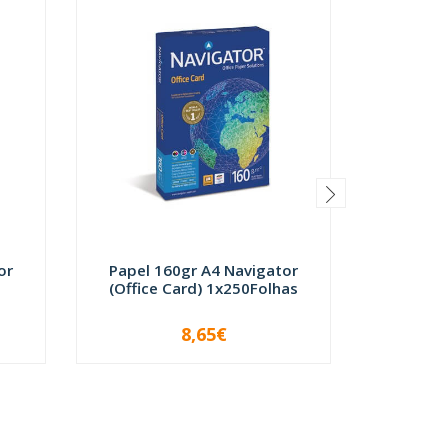
or
Papel 160gr A4 Navigator
Papel 
(Office Card) 1x250Folhas
Navig
8,65€
-
+
-