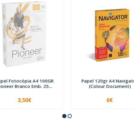
apel Fotocópia A4 100GR
Papel 120gr A4 Navigat
ioneer Branco Emb. 25...
(Colour Document)
3,50€
6€
INDISPONÍVEL
-
+