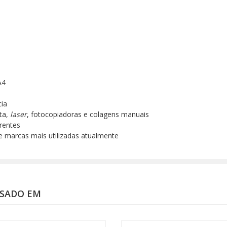
A4
ia
nta,
laser
, fotocopiadoras e colagens manuais
rentes
e marcas mais utilizadas atualmente
SSADO EM