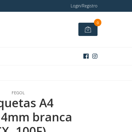
Login/Registro
0
FEGOL
iquetas A4
,4mm branca
CX. 100F)