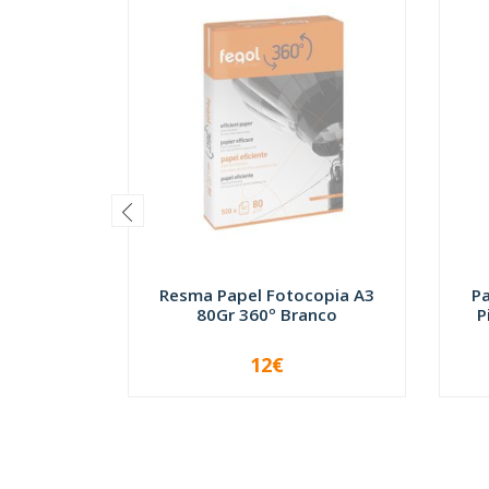
Resma Papel Fotocopia A3
P
80Gr 360º Branco
P
12€
INDISPONÍVEL