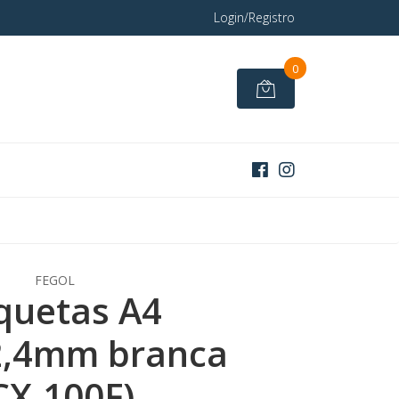
Login/Registro
0
FEGOL
iquetas A4
2,4mm branca
CX.100F)