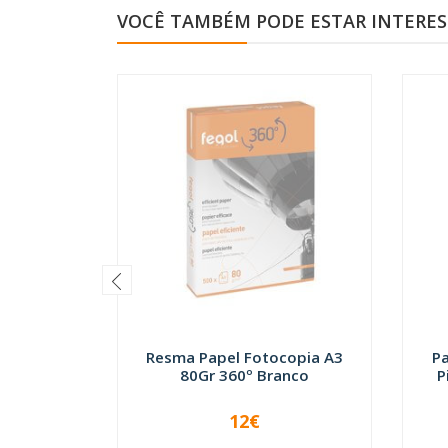
VOCÊ TAMBÉM PODE ESTAR INTERE
Resma Papel Fotocopia A3
P
80Gr 360º Branco
P
12€
INDISPONÍVEL