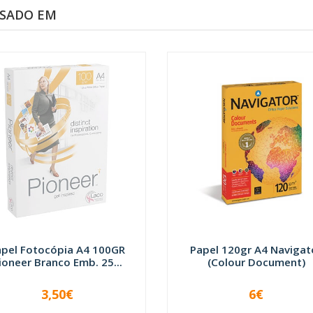
SSADO EM
apel Fotocópia A4 100GR
Papel 120gr A4 Navigat
ioneer Branco Emb. 25...
(Colour Document)
3,50€
6€
INDISPONÍVEL
-
+