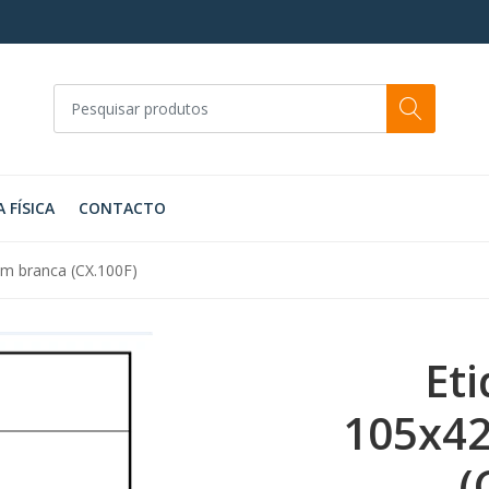
A FÍSICA
CONTACTO
m branca (CX.100F)
Et
105x4
(