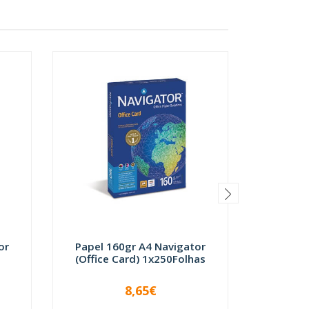
or
Papel 160gr A4 Navigator
Papel 
(Office Card) 1x250Folhas
Navig
8,65€
-
+
-