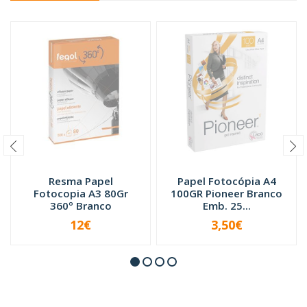
Resma Papel
Papel Fotocópia A4
Fotocopia A3 80Gr
100GR Pioneer Branco
360º Branco
Emb. 25...
12€
3,50€
INDISPONÍVEL
INDISPONÍVEL