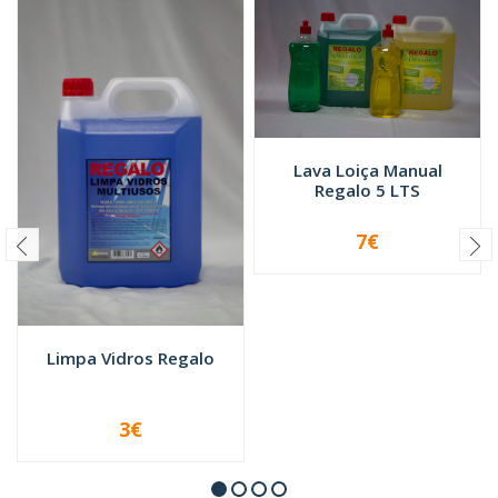
Lava Loiça Manual
Regalo 5 LTS
7€
-
+
Limpa Vidros Regalo
3€
VER OPÇÕES