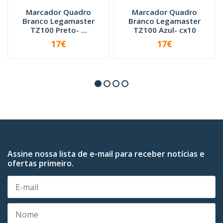
Marcador Quadro
Marcador Quadro
Branco Legamaster
Branco Legamaster
TZ100 Preto- ...
TZ100 Azul- cx10
17€
17€
-
+
-
+
Assine nossa lista de e-mail para receber notícias e
ofertas primeiro.