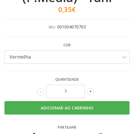
0,35€
001004070703
SKU:
COR
QUANTIDADE
-
+
PARTILHAR