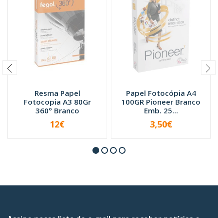
Resma Papel
Papel Fotocópia A4
Fotocopia A3 80Gr
100GR Pioneer Branco
360º Branco
Emb. 25...
12€
3,50€
INDISPONÍVEL
INDISPONÍVEL