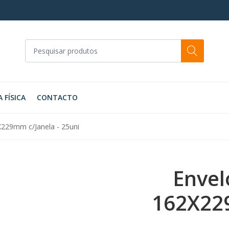
A FÍSICA
CONTACTO
229mm c/Janela - 25uni
Envel
162X229