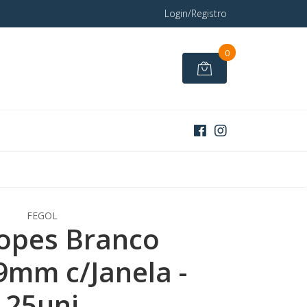
Login/Registro
0
FEGOL
opes Branco
mm c/Janela -
25uni