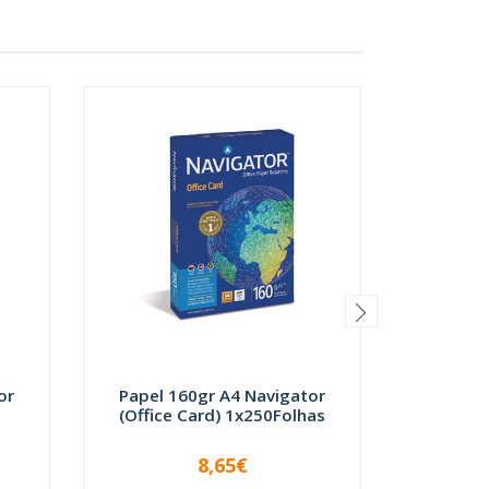
or
Papel 160gr A4 Navigator
Papel 
(Office Card) 1x250Folhas
Navig
8,65€
-
+
-