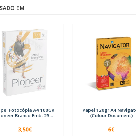
SSADO EM
apel Fotocópia A4 100GR
Papel 120gr A4 Navigat
ioneer Branco Emb. 25...
(Colour Document)
3,50€
6€
INDISPONÍVEL
-
+