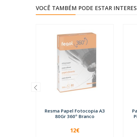
VOCÊ TAMBÉM PODE ESTAR INTERE
Resma Papel Fotocopia A3
P
80Gr 360º Branco
P
12€
INDISPONÍVEL