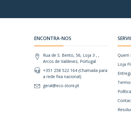
ENCONTRA-NOS
SERVI
Rua de S. Bento, 56, Loja 3 , ,
Quem 
Arcos de Valdevez, Portugal
Loja Fí
+351 258 522 164 (Chamada para
Entreg
a rede fixa nacional)
Termos
geral@eco-store.pt
Políti
Contac
Resoluç