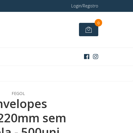
Login/Registro
0
FEGOL
nvelopes
220mm sem
la - 500uni