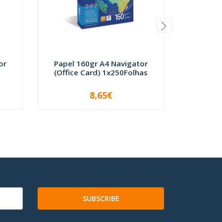
or
Papel 160gr A4 Navigator
Papel 
(Office Card) 1x250Folhas
Navig
8,65€
-
+
-
SUBSCRIBE