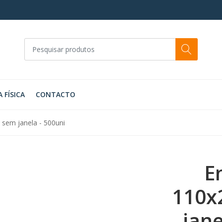
A FÍSICA
CONTACTO
sem janela - 500uni
E
110x
jane