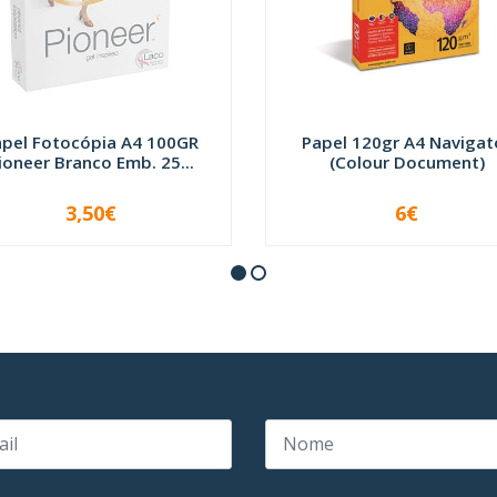
apel Fotocópia A4 100GR
Papel 120gr A4 Navigat
ioneer Branco Emb. 25...
(Colour Document)
3,50€
6€
INDISPONÍVEL
-
+