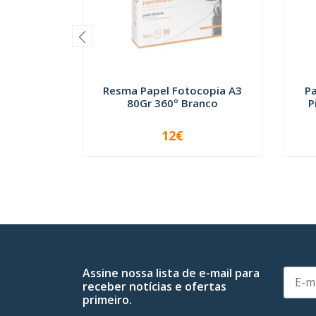
Resma Papel Fotocopia A3
P
80Gr 360º Branco
P
12€
INDISPONÍVEL
Assine nossa lista de e-mail para
receber notícias e ofertas
primeiro.