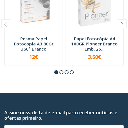
Resma Papel
Papel Fotocópia A4
Fotocopia A3 80Gr
100GR Pioneer Branco
360º Branco
Emb. 25...
12€
3,50€
INDISPONÍVEL
INDISPONÍVEL
Assine nossa lista de e-mail para receber notícias e
ofertas primeiro.