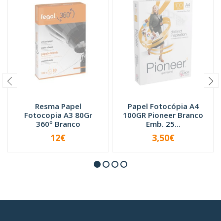
Resma Papel
Papel Fotocópia A4
Fotocopia A3 80Gr
100GR Pioneer Branco
360º Branco
Emb. 25...
12€
3,50€
INDISPONÍVEL
INDISPONÍVEL