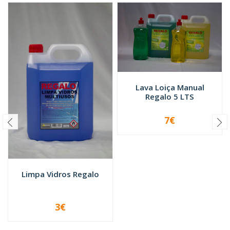
Lava Loiça Manual
Regalo 5 LTS
7€
-
+
Limpa Vidros Regalo
3€
VER OPÇÕES