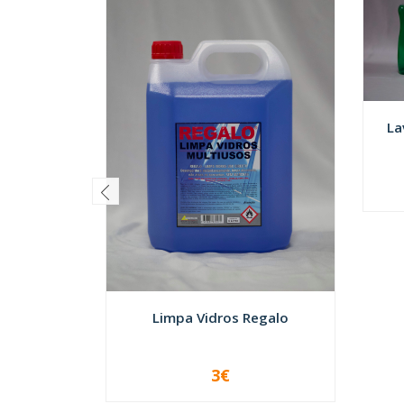
La
-
Limpa Vidros Regalo
3€
VER OPÇÕES