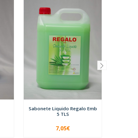
Detergen
-
Sabonete Liquido Regalo Emb
5 TLS
7,05€
VER OPÇÕES