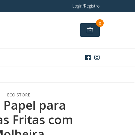
Login/Registro
0
ECO STORE
 Papel para
as Fritas com
olheira