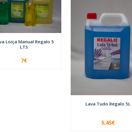
va Loiça Manual Regalo 5
LTS
7€
+
Lava Tudo Regalo 5L
5,45€
VER OPÇÕES