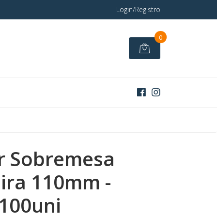
Login/Registro
0
r Sobremesa
ira 110mm -
100uni