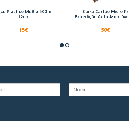
sco Plástico Molho 500ml -
Caixa Cartão Micro P/
12uni
Expedição Auto-Montável 
15€
50€
VER OPÇÕES
+