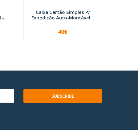
Caixa
Expediçã
Caixa Cartão Simples P/
-...
Expedição Auto-Montável...
40€
VER OPÇÕES
SUBSCRIBE