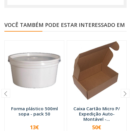
VOCÊ TAMBÉM PODE ESTAR INTERESSADO EM
Forma plástico 500ml
Caixa Cartão Micro P/
sopa - pack 50
Expedição Auto-
Montável -...
13€
50€
VER OPÇÕES
-
+