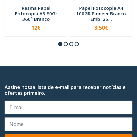
Resma Papel
Papel Fotocópia A4
Fotocopia A3 80Gr
100GR Pioneer Branco
360º Branco
Emb. 25...
12€
3,50€
INDISPONÍVEL
INDISPONÍVEL
Assine nossa lista de e-mail para receber notícias e
ofertas primeiro.