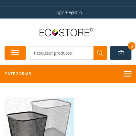
Login/Registro
0
CATEGORIAS