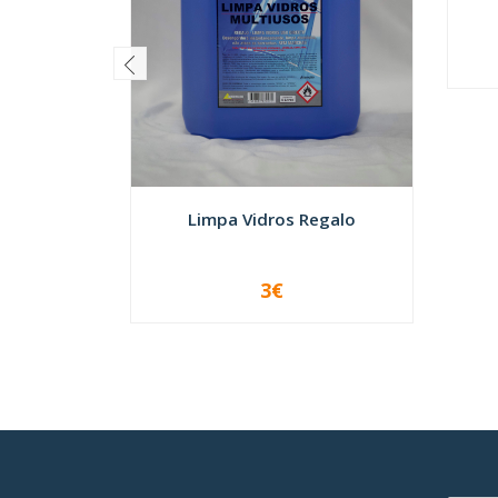
-
Limpa Vidros Regalo
3€
VER OPÇÕES