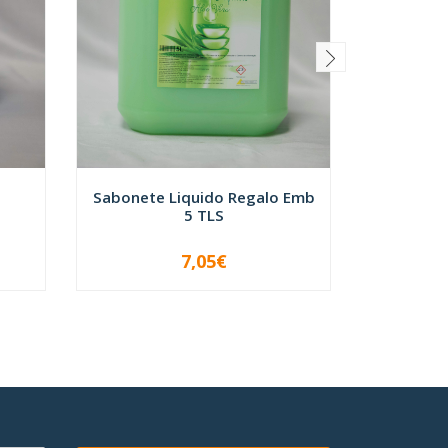
Detergen
-
Sabonete Liquido Regalo Emb
5 TLS
7,05€
VER OPÇÕES