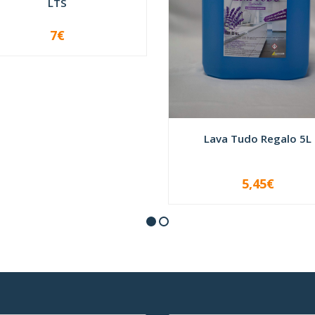
LTS
7€
+
Lava Tudo Regalo 5L
5,45€
VER OPÇÕES