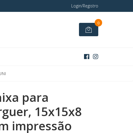
Login/Registro
0
UNI
ixa para
guer, 15x15x8
m impressão