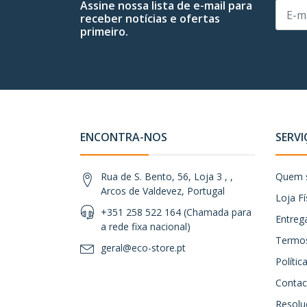
Assine nossa lista de e-mail para
receber notícias e ofertas
primeiro.
ENCONTRA-NOS
SERVI
Rua de S. Bento, 56, Loja 3 , ,
Quem 
Arcos de Valdevez, Portugal
Loja Fí
+351 258 522 164 (Chamada para
Entreg
a rede fixa nacional)
Termos
geral@eco-store.pt
Políti
Contac
Resoluç