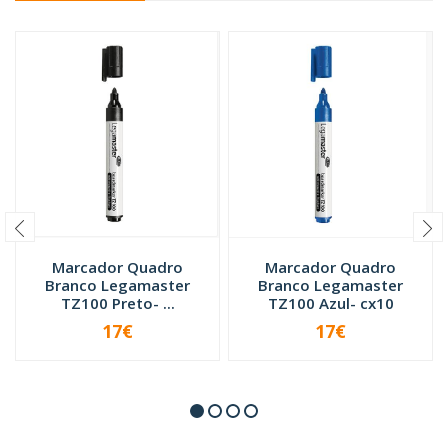
Marcador Quadro
Marcador Quadro
Branco Legamaster
Branco Legamaster
TZ100 Preto- ...
TZ100 Azul- cx10
17€
17€
-
+
-
+