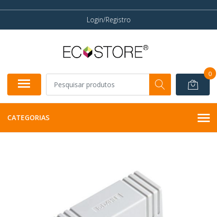
Login/Registro
0
CATEGORIAS
INDISPONÍVEL