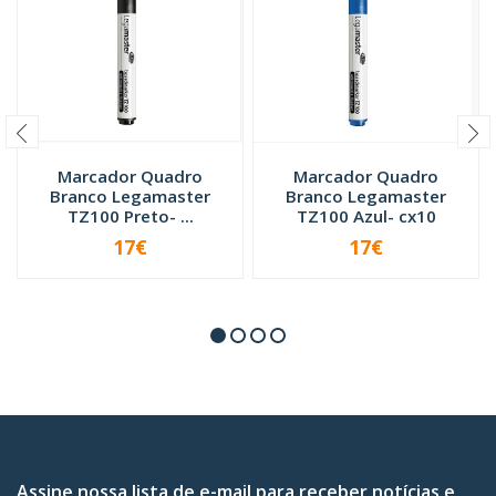
Marcador Quadro
Marcador Quadro
Branco Legamaster
Branco Legamaster
TZ100 Preto- ...
TZ100 Azul- cx10
17€
17€
-
+
-
+
Assine nossa lista de e-mail para receber notícias e