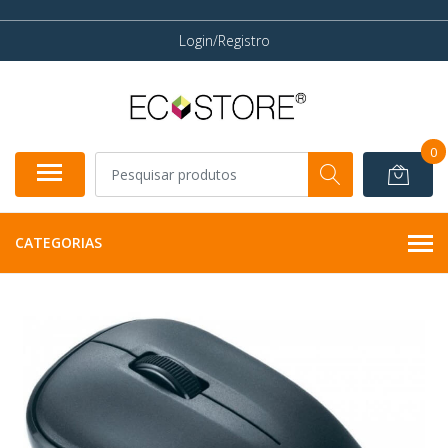
Login/Registro
0
CATEGORIAS