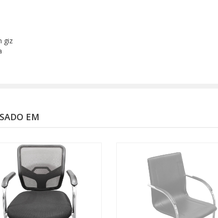
 giz
a
SSADO EM