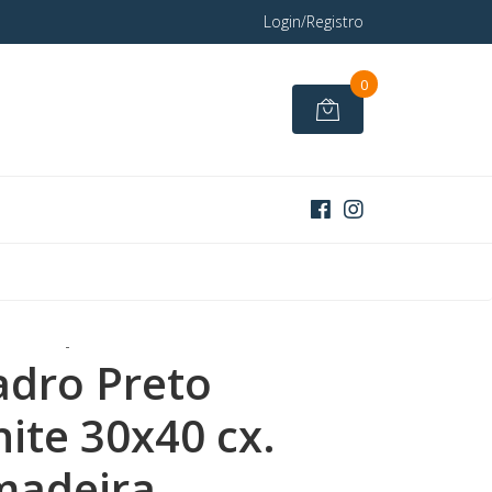
Login/Registro
0
-
dro Preto
ite 30x40 cx.
madeira