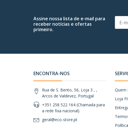
Assine nossa lista de e-mail para
receber notícias e ofertas
primeiro.
ENCONTRA-NOS
SERVI
Rua de S. Bento, 56, Loja 3 , ,
Quem 
Arcos de Valdevez, Portugal
Loja Fí
+351 258 522 164 (Chamada para
Entreg
a rede fixa nacional)
Termos
geral@eco-store.pt
Políti