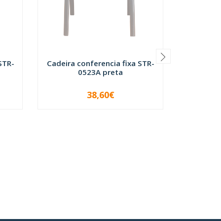
Cadeira C
STR-
Cadeira conferencia fixa STR-
0523A preta
-
38,60€
INDISPONÍVEL