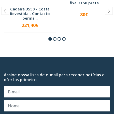
fixa D150 preta
Cadeira 3550 - Costa
Revestida - Contacto
80€
-
+
perma...
221,40€
-
+
Assine nossa lista de e-mail para receber notícias e
ofertas primeiro.