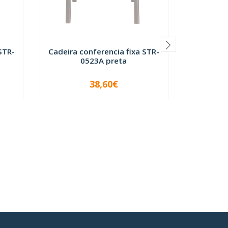
Cadeira C
STR-
Cadeira conferencia fixa STR-
0523A preta
-
38,60€
INDISPONÍVEL