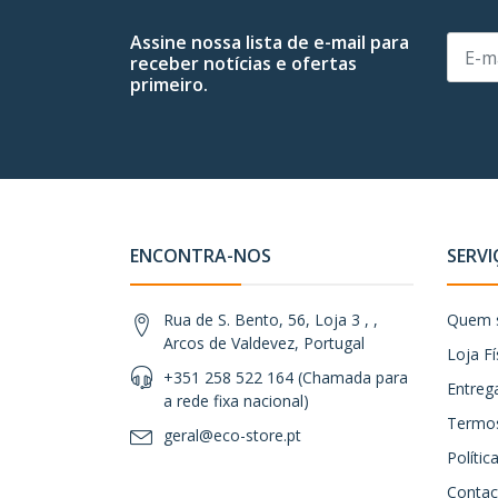
Assine nossa lista de e-mail para
receber notícias e ofertas
primeiro.
ENCONTRA-NOS
SERVI
Rua de S. Bento, 56, Loja 3 , ,
Quem 
Arcos de Valdevez, Portugal
Loja Fí
+351 258 522 164 (Chamada para
Entreg
a rede fixa nacional)
Termos
geral@eco-store.pt
Políti
Contac