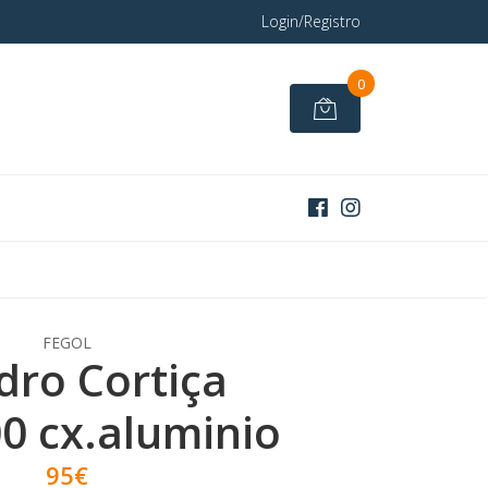
Login/Registro
0
FEGOL
ro Cortiça
0 cx.aluminio
95€