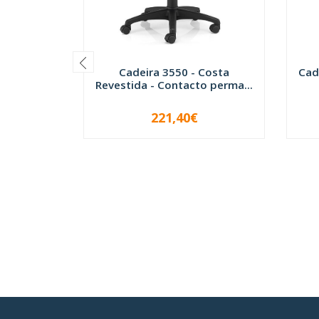
Cadeira 3550 - Costa
Cad
Revestida - Contacto perma...
221,40€
-
+
-