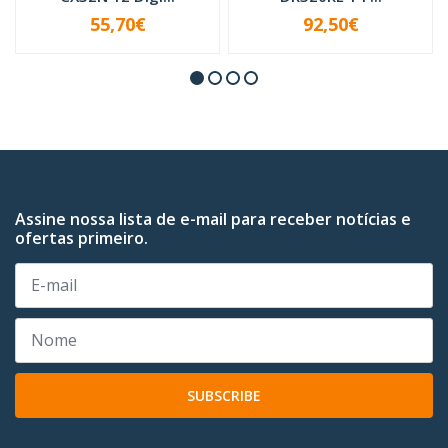
55,70€
92,50€
INDISPONÍVEL
INDISPONÍVEL
Assine nossa lista de e-mail para receber notícias e
ofertas primeiro.
SUBSCRIBE