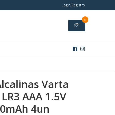
Login/Registro
0
Alcalinas Varta
 LR3 AAA 1.5V
00mAh 4un