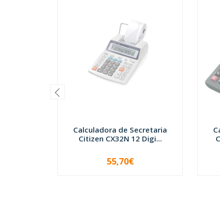
Calculadora de Secretaria
C
Citizen CX32N 12 Digi...
C
55,70€
INDISPONÍVEL