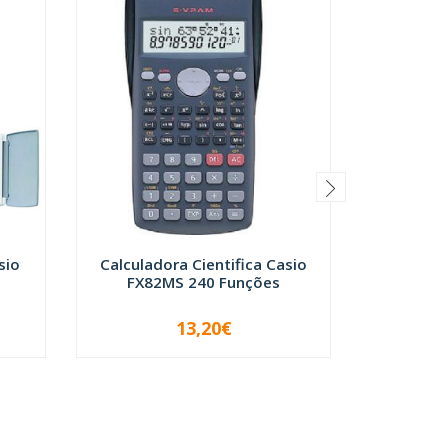
sio
Calculadora Cientifica Casio
Calcula
FX82MS 240 Funções
Fegol 
13,20€
-
+
-