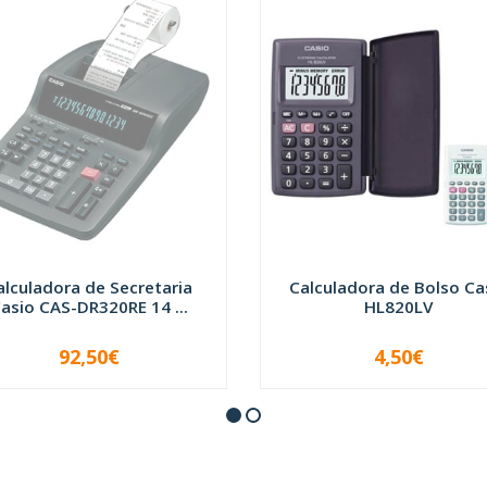
alculadora de Secretaria
Calculadora de Bolso Ca
asio CAS-DR320RE 14 ...
HL820LV
92,50€
4,50€
INDISPONÍVEL
-
+