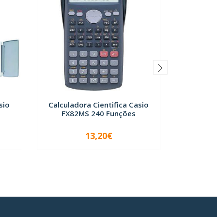
sio
Calculadora Cientifica Casio
Calcula
FX82MS 240 Funções
Fegol 
13,20€
-
+
-