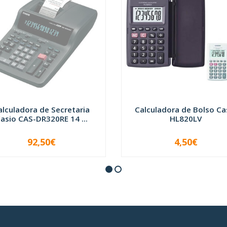
alculadora de Secretaria
Calculadora de Bolso Ca
asio CAS-DR320RE 14 ...
HL820LV
92,50€
4,50€
INDISPONÍVEL
-
+