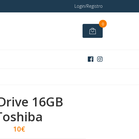
Login/Registro
0
Drive 16GB
Toshiba
10€