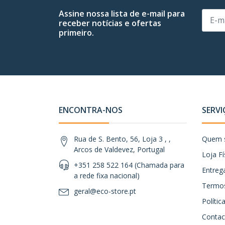
Assine nossa lista de e-mail para
receber notícias e ofertas
primeiro.
ENCONTRA-NOS
SERVI
Rua de S. Bento, 56, Loja 3 , ,
Quem 
Arcos de Valdevez, Portugal
Loja Fí
+351 258 522 164 (Chamada para
Entreg
a rede fixa nacional)
Termos
geral@eco-store.pt
Políti
Contac