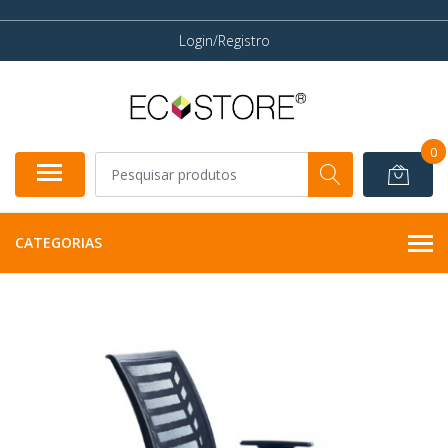
Login/Registro
0
CATEGORIAS
INDISPONÍVEL